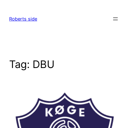
Spring
til
Roberts side
indhold
Tag:
DBU